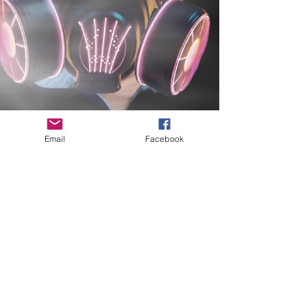
JOIN OUR CHEAPER GAMES AND SHARE CODES ON FACEBOOK, CLICK HER
Email
Facebook
ПОЛИТИКА
КОНФИДЕНЦИАЛЬНОСТИ
НАПИШИТЕ МНЕ НАЖМИТЕ
Do Not Sell My Personal Information